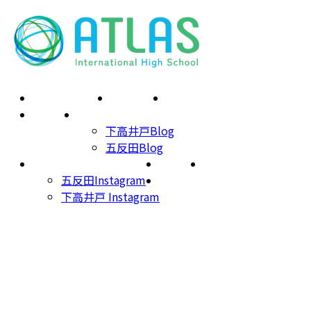
コ
ナ
ン
ビ
テ
ゲ
ン
ー
ツ
シ
スクールの特長
プログラム
サポートスタッフ
へ
ョ
お知らせ
スクールブログ
ス
ン
下高井戸Blog
キ
に
五反田Blog
ッ
移
インスタグラム
学校概要
入学のご案内
プ
動
五反田Instagram
お問い合わせ
下高井戸 Instagram